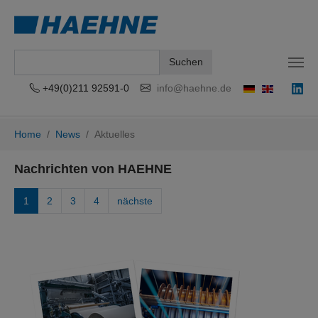
Suchen
+49(0)211 92591-0
info@haehne.de
Zum Hauptinhalt springen
Sie sind hier:
Home
News
Aktuelles
Nachrichten von HAEHNE
1
2
3
4
nächste