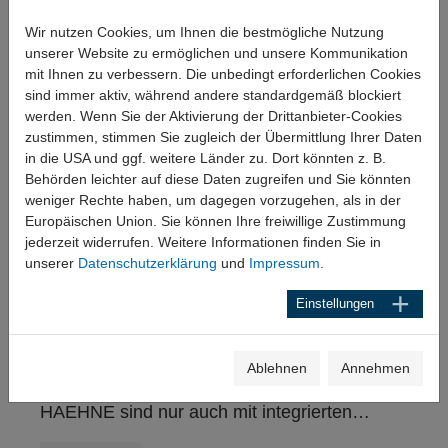
Wir nutzen Cookies, um Ihnen die bestmögliche Nutzung
unserer Website zu ermöglichen und unsere Kommunikation
mit Ihnen zu verbessern. Die unbedingt erforderlichen Cookies
sind immer aktiv, während andere standardgemäß blockiert
werden. Wenn Sie der Aktivierung der Drittanbieter-Cookies
zustimmen, stimmen Sie zugleich der Übermittlung Ihrer Daten
in die USA und ggf. weitere Länder zu. Dort könnten z. B.
Behörden leichter auf diese Daten zugreifen und Sie könnten
weniger Rechte haben, um dagegen vorzugehen, als in der
Europäischen Union. Sie können Ihre freiwillige Zustimmung
Kraftmessbolzen mit integrierten IO-Link
jederzeit widerrufen. Weitere Informationen finden Sie in
Verstärker – KMB-IO
unserer
Datenschutzerklärung
und
Impressum
.
04.04.2025
Einstellungen
Kraftmessbolzen mit integrierten IO-Link
Verstärker – KMB-IO
Ablehnen
Annehmen
Die bewährten Kraftmessbolzen von
HAEHNE sind nur auch mit integrierten…