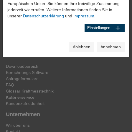
Europäischen Union. Sie können Ihre freiwillige Zustimmung
Elektronische Messgeräte GmbH
jederzeit widerrufen. Weitere Informationen finden Sie in
Heinrich-Hertz-Str. 44
unserer
Datenschutzerklärung
und
Impressum
.
D-40699 Erkrath
Einstellungen
Tel. 0211 92591-0
E-Mail:
info@haehne.de
Ablehnen
Annehmen
Service
Downloadbereich
Berechnungs Software
Anfrageformulare
FAQ
Glossar Kraftmesstechnik
Kalibrierservice
Kundenzufriedenheit
Unternehmen
Wir über uns
Kontakt