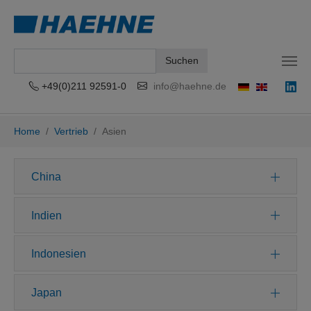
Suchen
+49(0)211 92591-0
info@haehne.de
Zum Hauptinhalt springen
Sie sind hier:
Home
Vertrieb
Asien
China
Indien
Indonesien
Japan