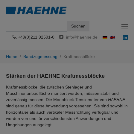
Suchen
+49(0)211 92591-0
info@haehne.de
Zum Hauptinhalt springen
Sie sind hier:
Home
Bandzugmessung
Kraftmessblöcke
Stärken der HAEHNE Kraftmessblöcke
Kraftmessblöcke, die zwischen Stehlager und
Maschinenanbaufläche montiert werden, müssen stabil und
zuverlässig messen. Die Monoblock-Tensiometer von
HAEHNE
sind genau für diese Anwendung vorgesehen. Sie sind sowohl in
horizontaler als auch vertikaler Messrichtung verfügbar und
werden von uns für verschiedensten Anwendungen und
Umgebungen ausgelegt.