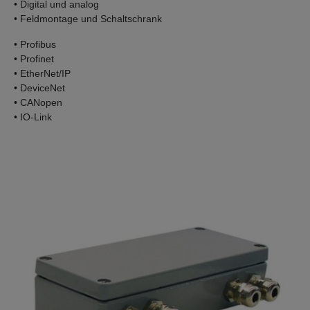
• Digital und analog
• Feldmontage und Schaltschrank
• Profibus
• Profinet
• EtherNet/IP
• DeviceNet
• CANopen
• IO-Link