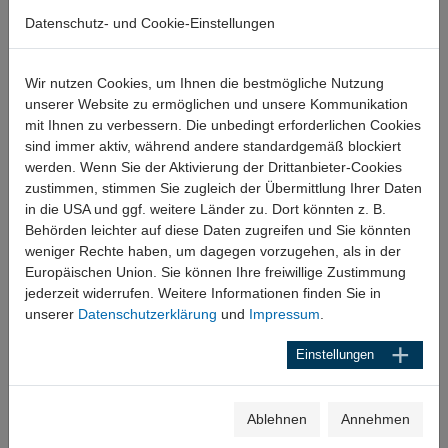
Praxisleitfaden, Montagehinweise (pdf)
Anschlüsse, Verdrahtung (pdf)
Datenschutz- und Cookie-Einstellungen
Wir nutzen Cookies, um Ihnen die bestmögliche Nutzung
unserer Website zu ermöglichen und unsere Kommunikation
mit Ihnen zu verbessern. Die unbedingt erforderlichen Cookies
Wir helfen Ihnen gerne bei der Sensor Auswahl und
sind immer aktiv, während andere standardgemäß blockiert
Messkraftberechnung
werden. Wenn Sie der Aktivierung der Drittanbieter-Cookies
zustimmen, stimmen Sie zugleich der Übermittlung Ihrer Daten
in die USA und ggf. weitere Länder zu. Dort könnten z. B.
Kraftmessblöcke nach Maß
Behörden leichter auf diese Daten zugreifen und Sie könnten
weniger Rechte haben, um dagegen vorzugehen, als in der
Europäischen Union. Sie können Ihre freiwillige Zustimmung
jederzeit widerrufen. Weitere Informationen finden Sie in
unserer
Datenschutzerklärung
und
Impressum
.
Einstellungen
Ablehnen
Annehmen