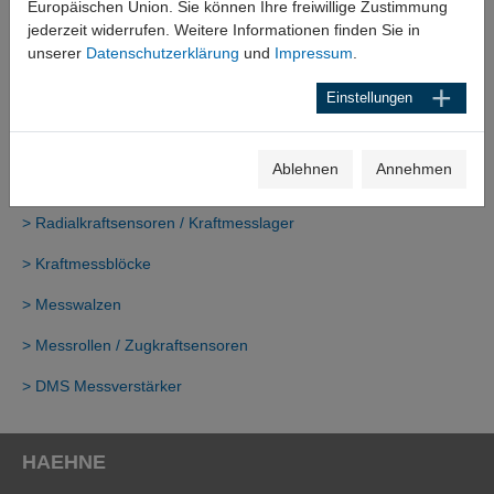
Europäischen Union. Sie können Ihre freiwillige Zustimmung
jederzeit widerrufen. Weitere Informationen finden Sie in
unserer
Datenschutzerklärung
und
Impressum
.
Einstellungen
Ablehnen
Annehmen
Typische Produkte für die Papierherstellung
> Radialkraftsensoren / Kraftmesslager
> Kraftmessblöcke
> Messwalzen
> Messrollen / Zugkraftsensoren
> DMS Messverstärker
HAEHNE