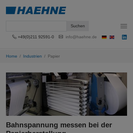
Suchen
+49(0)211 92591-0
info@haehne.de
Zum Hauptinhalt springen
Sie sind hier:
Home
Industrien
Papier
Bahnspannung messen bei der