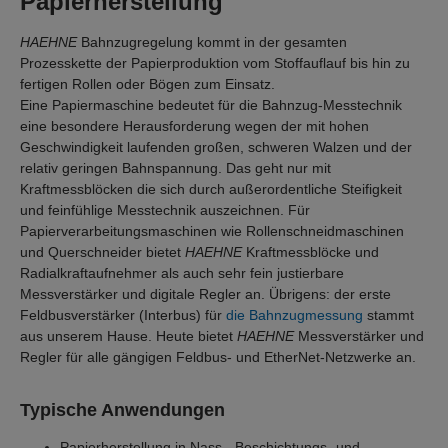
Papierherstellung
HAEHNE
Bahnzugregelung kommt in der gesamten
Prozesskette der Papierproduktion vom Stoffauflauf bis hin zu
fertigen Rollen oder Bögen zum Einsatz.
Eine Papiermaschine bedeutet für die Bahnzug-Messtechnik
eine besondere Herausforderung wegen der mit hohen
Geschwindigkeit laufenden großen, schweren Walzen und der
relativ geringen Bahnspannung. Das geht nur mit
Kraftmessblöcken die sich durch außerordentliche Steifigkeit
und feinfühlige Messtechnik auszeichnen. Für
Papierverarbeitungsmaschinen wie Rollenschneidmaschinen
und Querschneider bietet
HAEHNE
Kraftmessblöcke und
Radialkraftaufnehmer als auch sehr fein justierbare
Messverstärker und digitale Regler an. Übrigens: der erste
Feldbusverstärker (Interbus) für
die Bahnzugmessung
stammt
aus unserem Hause. Heute bietet
HAEHNE
Messverstärker und
Regler für alle gängigen Feldbus- und EtherNet-Netzwerke an.
Typische Anwendungen
Papierherstellung in Nass-, Beschichtungs- und