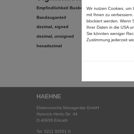
Empfindlichkeit Busbox
Wir nutzen Cookies, um 
mit Ihnen zu verbessern
Bandzuganteil
blockiert werden. Wenn S
dezimal, signed
Ihrer Daten in die USA u
Sie könnten weniger Rech
dezimal, unsigned
Zustimmung jederzeit wid
hexadezimal
HAEHNE
Elektronische Messgeräte GmbH
Heinrich-Hertz-Str. 44
D-40699 Erkrath
Tel. 0211 92591-0