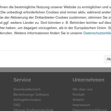
Ihnen die bestmögliche Nutzung unserer Website zu ermöglichen und
. Die unbedingt erforderlichen Cookies sind immer aktiv, während and
ie der Aktivierung der Drittanbieter-Cookies zustimmen, stimmen Sie z
nd ggf. weitere Länder zu. Dort könnten z. B. Behörden leichter auf di
te haben, um dagegen vorzugehen, als in der Europäischen Union. Sie 
errufen. Weitere Informationen finden Sie in unserer
Datenschutzerkl
Ab
Service
Unternehmen
Downloadbereich
Wir über uns
Berechnungs Software
Kontakt
Anfrageformulare
Anfahrt
FAQ
Impressum
Glossar Kraftmesstechnik
Datenschutzerklärung