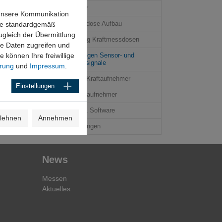
Messfehler
 unsere Kommunikation
ere standardgemäß
Kraftmessdose Aufbau
ugleich der Übermittlung
Kalibrierung Kraftmessdosen
ese Daten zugreifen und
können Ihre freiwillige
Berechnungen Sensor- und
Verstärkersignale
ärung
und
Impressum
.
Wartung - Kraftaufnehmer
Einstellungen
Glossar Kraftaufnehmer
Dokumente & Software
lehnen
Annehmen
CAD-Zeichnungen
News
Messen
Aktuelles