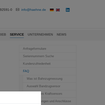
 92591-0
info@haehne.de
IEB
SERVICE
UNTERNEHMEN
NEWS
Anfrageformulare
Seriennummern Suche
Kundenzufriedenheit
FAQ
Was ist Bahnzugmessung
Auswahl Bandzugsensor
Auswahl des Kraftsensors
Sensorleitungen und Anschlüsse