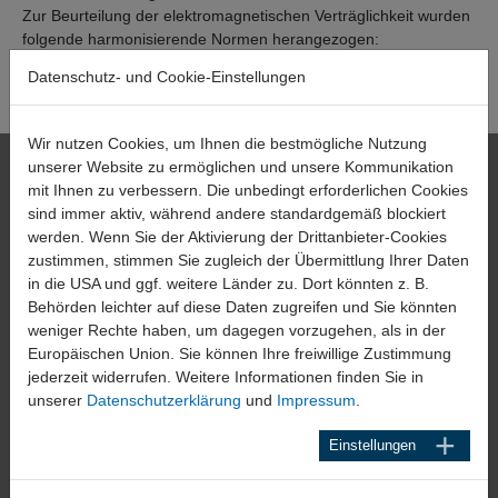
Zur Beurteilung der elektromagnetischen Verträglichkeit wurden
folgende harmonisierende Normen herangezogen:
Störaussendung EN 61000-6-4, Störfestigkeit: EN 61000-6-2
Datenschutz- und Cookie-Einstellungen
Erklärung zur EMV-Richtlinie (pdf)
Wir nutzen Cookies, um Ihnen die bestmögliche Nutzung
HAEHNE
unserer Website zu ermöglichen und unsere Kommunikation
mit Ihnen zu verbessern. Die unbedingt erforderlichen Cookies
Elektronische Messgeräte GmbH
sind immer aktiv, während andere standardgemäß blockiert
Heinrich-Hertz-Str. 44
werden. Wenn Sie der Aktivierung der Drittanbieter-Cookies
D-40699 Erkrath
zustimmen, stimmen Sie zugleich der Übermittlung Ihrer Daten
in die USA und ggf. weitere Länder zu. Dort könnten z. B.
Tel. 0211 92591-0
Behörden leichter auf diese Daten zugreifen und Sie könnten
weniger Rechte haben, um dagegen vorzugehen, als in der
E-Mail:
info@haehne.de
Europäischen Union. Sie können Ihre freiwillige Zustimmung
jederzeit widerrufen. Weitere Informationen finden Sie in
Service
unserer
Datenschutzerklärung
und
Impressum
.
Downloadbereich
Einstellungen
Berechnungs Software
Anfrageformulare