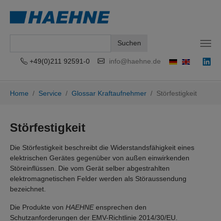
Suchen
+49(0)211 92591-0
info@haehne.de
Zum Hauptinhalt springen
Sie sind hier:
Home
Service
Glossar Kraftaufnehmer
Störfestigkeit
Störfestigkeit
Die Störfestigkeit beschreibt die Widerstandsfähigkeit eines
elektrischen Gerätes gegenüber von außen einwirkenden
Störeinflüssen. Die vom Gerät selber abgestrahlten
elektromagnetischen Felder werden als Störaussendung
bezeichnet.
Die Produkte von
HAEHNE
ensprechen den
Schutzanforderungen der EMV-Richtlinie 2014/30/EU.