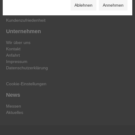
FAQ
Ablehnen
Annehmen
Glossar Kraftmesstechnik
Kalibrierservice
Kundenzufriedenheit
Unternehmen
Wir über uns
Kontakt
Anfahrt
Impressum
Datenschutzerklärung
Cookie-Einstellungen
News
Messen
Aktuelles