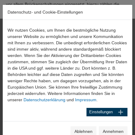
vor allem Brückenschaltungen eingesetzt, hierzu zählen die
Viertel-, Halb- und die Vollbrücke.
Datenschutz- und Cookie-Einstellungen
HAEHNE
Wir nutzen Cookies, um Ihnen die bestmögliche Nutzung
unserer Website zu ermöglichen und unsere Kommunikation
Elektronische Messgeräte GmbH
mit Ihnen zu verbessern. Die unbedingt erforderlichen Cookies
Heinrich-Hertz-Str. 44
sind immer aktiv, während andere standardgemäß blockiert
D-40699 Erkrath
werden. Wenn Sie der Aktivierung der Drittanbieter-Cookies
Tel. 0211 92591-0
zustimmen, stimmen Sie zugleich der Übermittlung Ihrer Daten
in die USA und ggf. weitere Länder zu. Dort könnten z. B.
E-Mail:
info@haehne.de
Behörden leichter auf diese Daten zugreifen und Sie könnten
weniger Rechte haben, um dagegen vorzugehen, als in der
Europäischen Union. Sie können Ihre freiwillige Zustimmung
Service
jederzeit widerrufen. Weitere Informationen finden Sie in
unserer
Datenschutzerklärung
und
Impressum
.
Downloadbereich
Berechnungs Software
Einstellungen
Anfrageformulare
FAQ
Glossar Kraftmesstechnik
Ablehnen
Annehmen
Kalibrierservice