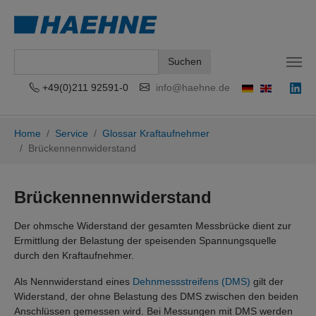
Suchen
+49(0)211 92591-0
info@haehne.de
Zum Hauptinhalt springen
Sie sind hier:
Home
Service
Glossar Kraftaufnehmer
Brückennennwiderstand
Brückennennwiderstand
Der ohmsche Widerstand der gesamten Messbrücke dient zur
Ermittlung der Belastung der speisenden Spannungsquelle
durch den Kraftaufnehmer.
Als Nennwiderstand eines
Dehnmessstreifens (DMS)
gilt der
Widerstand, der ohne Belastung des DMS zwischen den beiden
Anschlüssen gemessen wird.
Bei Messungen mit DMS werden